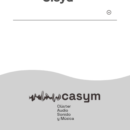
Detalle
Clúster
Audio
Sonido
y Música