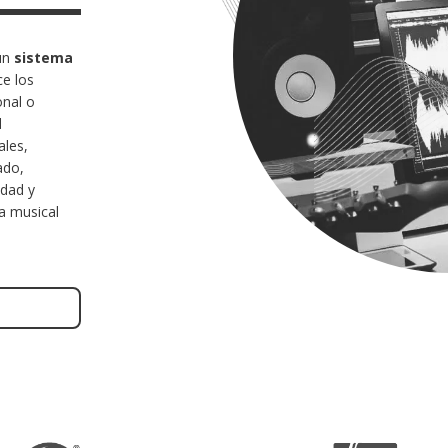
 un
sistema
e los
onal o
d
ales,
ado,
idad y
ma musical