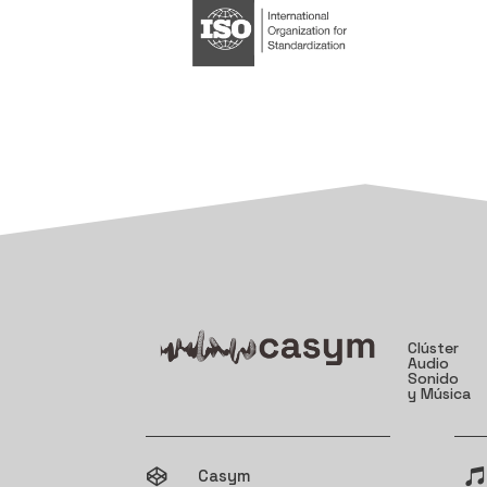
Clúster
Audio
Sonido
y Música
Casym

