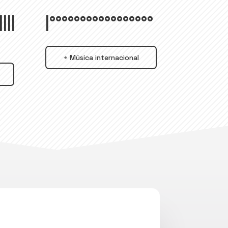
||||
|°°°°°°°°°°°°°°°°°
+ Música internacional