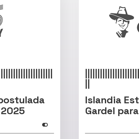
||||||||||||||||||||||
|||||||||||||||||||||
||
postulada
Islandia Es
 2025
Gardel par
Info